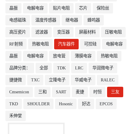
晶振
电解电容
贴片电阻
芯片
保险丝
电感磁珠
温度传感器
继电器
蜂鸣器
高压瓷片
滤波器
变压器
屏蔽材料
压敏电阻
RF射频
热敏电阻
汽车器件
可控硅
电解电容
晶振
电解电容
放电管
薄膜电容
热敏电阻
品牌分类：
全部
TDK
LRC
华润微电子
捷捷微
TXC
立隆电子
华威电子
RALEC
Cmsemicon
三和
SART
麦捷
时恒
三友
TKD
SHOULDER
Hosonic
好达
EPCOS
禾伸堂