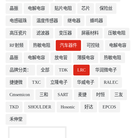
晶振
电解电容
贴片电阻
芯片
保险丝
电感磁珠
温度传感器
继电器
蜂鸣器
高压瓷片
滤波器
变压器
屏蔽材料
压敏电阻
RF射频
热敏电阻
汽车器件
可控硅
电解电容
晶振
电解电容
放电管
薄膜电容
热敏电阻
品牌分类：
全部
TDK
LRC
华润微电子
捷捷微
TXC
立隆电子
华威电子
RALEC
Cmsemicon
三和
SART
麦捷
时恒
三友
TKD
SHOULDER
Hosonic
好达
EPCOS
禾伸堂