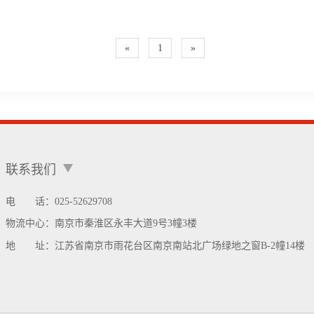
«
1
»
联系我们
电 话：025-52629708
物流中心：
南京市秦淮区永丰大道9号3幢3楼
地 址：
江苏省南京市雨花台区南京南站北广场绿地之窗B-2幢14楼