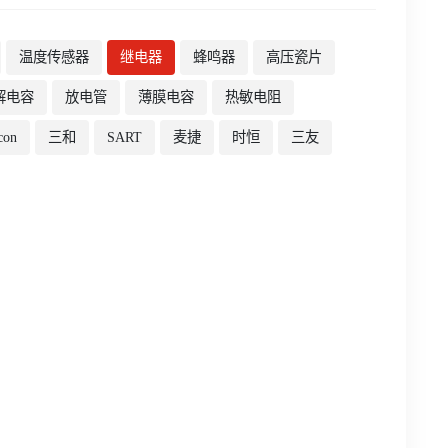
温度传感器
继电器
蜂鸣器
高压瓷片
解电容
放电管
薄膜电容
热敏电阻
con
三和
SART
麦捷
时恒
三友