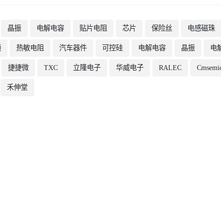
晶振
电解电容
贴片电阻
芯片
保险丝
电感磁珠
频
热敏电阻
汽车器件
可控硅
电解电容
晶振
电
捷捷微
TXC
立隆电子
华威电子
RALEC
Cmsemi
禾伸堂