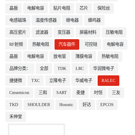
晶振
电解电容
贴片电阻
芯片
保险丝
电感磁珠
温度传感器
继电器
蜂鸣器
高压瓷片
滤波器
变压器
屏蔽材料
压敏电阻
RF射频
热敏电阻
汽车器件
可控硅
电解电容
晶振
电解电容
放电管
薄膜电容
热敏电阻
品牌分类：
全部
TDK
LRC
华润微电子
捷捷微
TXC
立隆电子
华威电子
RALEC
Cmsemicon
三和
SART
麦捷
时恒
三友
TKD
SHOULDER
Hosonic
好达
EPCOS
禾伸堂