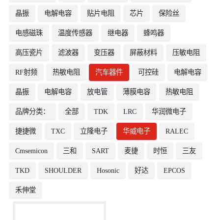
晶振
电解电容
贴片电阻
芯片
保险丝
电感磁珠
温度传感器
继电器
蜂鸣器
高压瓷片
滤波器
变压器
屏蔽材料
压敏电阻
RF射频
热敏电阻
汽车器件
可控硅
电解电容
晶振
电解电容
放电管
薄膜电容
热敏电阻
品牌分类：
全部
TDK
LRC
华润微电子
捷捷微
TXC
立隆电子
华威电子
RALEC
Cmsemicon
三和
SART
麦捷
时恒
三友
TKD
SHOULDER
Hosonic
好达
EPCOS
禾伸堂