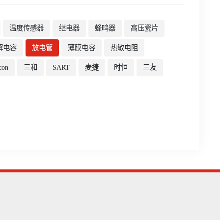
温度传感器
继电器
蜂鸣器
高压瓷片
解电容
放电管
薄膜电容
热敏电阻
con
三和
SART
麦捷
时恒
三友