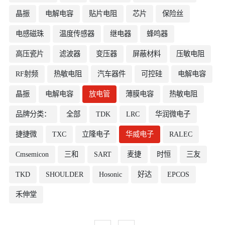
晶振
电解电容
贴片电阻
芯片
保险丝
电感磁珠
温度传感器
继电器
蜂鸣器
高压瓷片
滤波器
变压器
屏蔽材料
压敏电阻
RF射频
热敏电阻
汽车器件
可控硅
电解电容
晶振
电解电容
放电管
薄膜电容
热敏电阻
品牌分类：
全部
TDK
LRC
华润微电子
捷捷微
TXC
立隆电子
华威电子
RALEC
Cmsemicon
三和
SART
麦捷
时恒
三友
TKD
SHOULDER
Hosonic
好达
EPCOS
禾伸堂