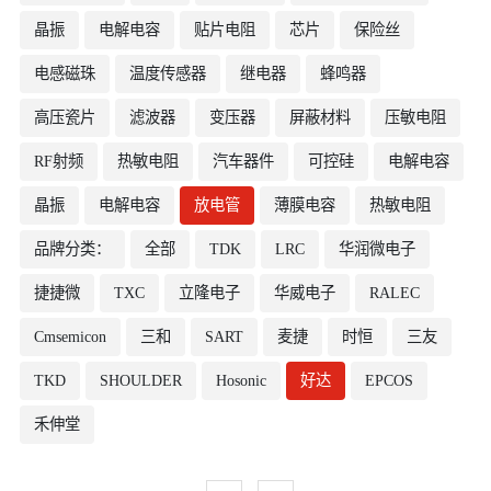
晶振
电解电容
贴片电阻
芯片
保险丝
电感磁珠
温度传感器
继电器
蜂鸣器
高压瓷片
滤波器
变压器
屏蔽材料
压敏电阻
RF射频
热敏电阻
汽车器件
可控硅
电解电容
晶振
电解电容
放电管
薄膜电容
热敏电阻
品牌分类：
全部
TDK
LRC
华润微电子
捷捷微
TXC
立隆电子
华威电子
RALEC
Cmsemicon
三和
SART
麦捷
时恒
三友
TKD
SHOULDER
Hosonic
好达
EPCOS
禾伸堂