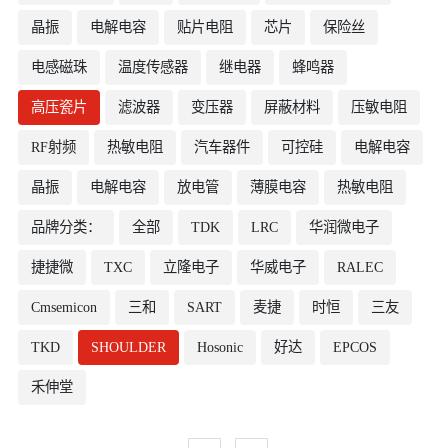
晶振
电解电容
贴片电阻
芯片
保险丝
电感磁珠
温度传感器
继电器
蜂鸣器
高压瓷片
滤波器
变压器
屏蔽材料
压敏电阻
RF射频
热敏电阻
汽车器件
可控硅
电解电容
晶振
电解电容
放电管
薄膜电容
热敏电阻
品牌分类：
全部
TDK
LRC
华润微电子
捷捷微
TXC
立隆电子
华威电子
RALEC
Cmsemicon
三和
SART
麦捷
时恒
三友
TKD
SHOULDER
Hosonic
好达
EPCOS
禾伸堂