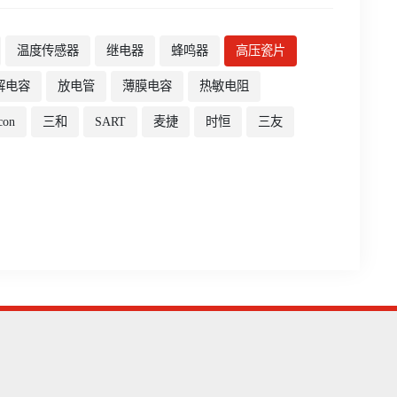
温度传感器
继电器
蜂鸣器
高压瓷片
解电容
放电管
薄膜电容
热敏电阻
con
三和
SART
麦捷
时恒
三友