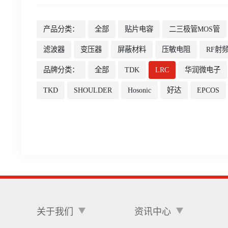
产品分类：
全部
贴片电容
二三极管MOS管
滤波器
变压器
屏蔽材料
压敏电阻
RF射
品牌分类：
全部
TDK
LRC
华润微电子
TKD
SHOULDER
Hosonic
好达
EPCOS
关于我们
资讯中心