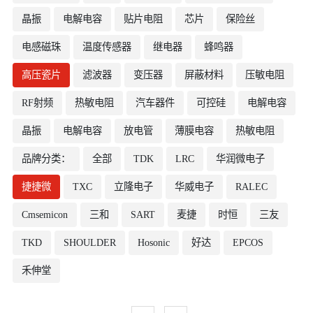
晶振
电解电容
贴片电阻
芯片
保险丝
电感磁珠
温度传感器
继电器
蜂鸣器
高压瓷片
滤波器
变压器
屏蔽材料
压敏电阻
RF射频
热敏电阻
汽车器件
可控硅
电解电容
晶振
电解电容
放电管
薄膜电容
热敏电阻
品牌分类：
全部
TDK
LRC
华润微电子
捷捷微
TXC
立隆电子
华威电子
RALEC
Cmsemicon
三和
SART
麦捷
时恒
三友
TKD
SHOULDER
Hosonic
好达
EPCOS
禾伸堂