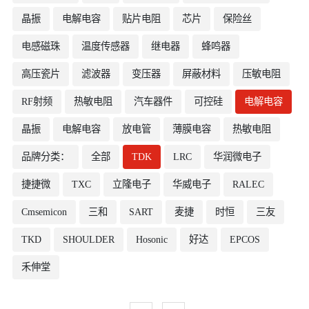
晶振
电解电容
贴片电阻
芯片
保险丝
电感磁珠
温度传感器
继电器
蜂鸣器
高压瓷片
滤波器
变压器
屏蔽材料
压敏电阻
RF射频
热敏电阻
汽车器件
可控硅
电解电容
晶振
电解电容
放电管
薄膜电容
热敏电阻
品牌分类：
全部
TDK
LRC
华润微电子
捷捷微
TXC
立隆电子
华威电子
RALEC
Cmsemicon
三和
SART
麦捷
时恒
三友
TKD
SHOULDER
Hosonic
好达
EPCOS
禾伸堂