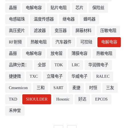
晶振
电解电容
贴片电阻
芯片
保险丝
电感磁珠
温度传感器
继电器
蜂鸣器
高压瓷片
滤波器
变压器
屏蔽材料
压敏电阻
RF射频
热敏电阻
汽车器件
可控硅
电解电容
晶振
电解电容
放电管
薄膜电容
热敏电阻
品牌分类：
全部
TDK
LRC
华润微电子
捷捷微
TXC
立隆电子
华威电子
RALEC
Cmsemicon
三和
SART
麦捷
时恒
三友
TKD
SHOULDER
Hosonic
好达
EPCOS
禾伸堂