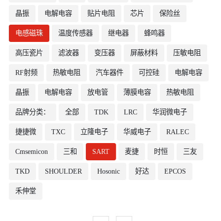
晶振
电解电容
贴片电阻
芯片
保险丝
电感磁珠
温度传感器
继电器
蜂鸣器
高压瓷片
滤波器
变压器
屏蔽材料
压敏电阻
RF射频
热敏电阻
汽车器件
可控硅
电解电容
晶振
电解电容
放电管
薄膜电容
热敏电阻
品牌分类：
全部
TDK
LRC
华润微电子
捷捷微
TXC
立隆电子
华威电子
RALEC
Cmsemicon
三和
SART
麦捷
时恒
三友
TKD
SHOULDER
Hosonic
好达
EPCOS
禾伸堂