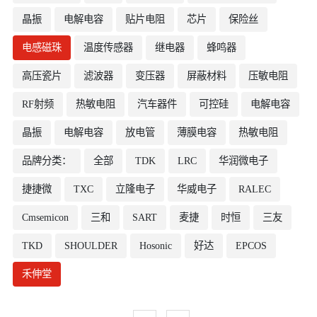
晶振
电解电容
贴片电阻
芯片
保险丝
电感磁珠
温度传感器
继电器
蜂鸣器
高压瓷片
滤波器
变压器
屏蔽材料
压敏电阻
RF射频
热敏电阻
汽车器件
可控硅
电解电容
晶振
电解电容
放电管
薄膜电容
热敏电阻
品牌分类：
全部
TDK
LRC
华润微电子
捷捷微
TXC
立隆电子
华威电子
RALEC
Cmsemicon
三和
SART
麦捷
时恒
三友
TKD
SHOULDER
Hosonic
好达
EPCOS
禾伸堂