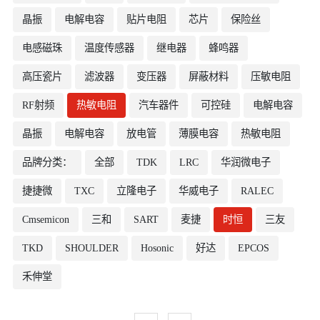
晶振
电解电容
贴片电阻
芯片
保险丝
电感磁珠
温度传感器
继电器
蜂鸣器
高压瓷片
滤波器
变压器
屏蔽材料
压敏电阻
RF射频
热敏电阻
汽车器件
可控硅
电解电容
晶振
电解电容
放电管
薄膜电容
热敏电阻
品牌分类：
全部
TDK
LRC
华润微电子
捷捷微
TXC
立隆电子
华威电子
RALEC
Cmsemicon
三和
SART
麦捷
时恒
三友
TKD
SHOULDER
Hosonic
好达
EPCOS
禾伸堂