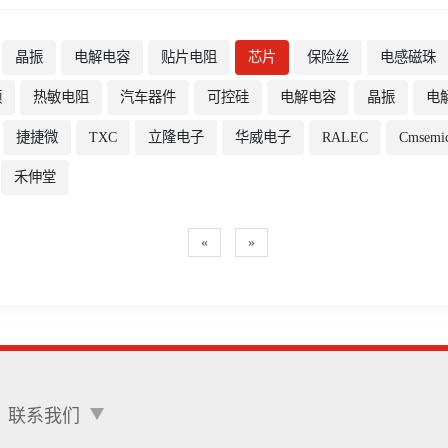
晶振
电解电容
贴片电阻
芯片
保险丝
电感磁珠
频
热敏电阻
汽车器件
可控硅
电解电容
晶振
电
捷捷微
TXC
立隆电子
华威电子
RALEC
Cmsemi
禾伸堂
«
»
联系我们