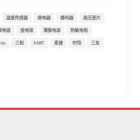
温度传感器
继电器
蜂鸣器
高压瓷片
解电容
放电管
薄膜电容
热敏电阻
con
三和
SART
麦捷
时恒
三友