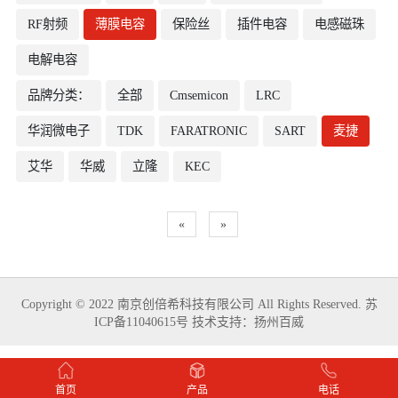
RF射频
薄膜电容
保险丝
插件电容
电感磁珠
电解电容
品牌分类：
全部
Cmsemicon
LRC
华润微电子
TDK
FARATRONIC
SART
麦捷
艾华
华威
立隆
KEC
«
»
Copyright © 2022 南京创倍希科技有限公司 All Rights Reserved.
苏
ICP备11040615号
技术支持：
扬州百威
首页
产品
电话