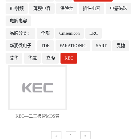
RF射频
薄膜电容
保险丝
插件电容
电感磁珠
电解电容
品牌分类：
全部
Cmsemicon
LRC
华润微电子
TDK
FARATRONIC
SART
麦捷
艾华
华威
立隆
KEC
KEC—二三极管MOS管
«
1
»