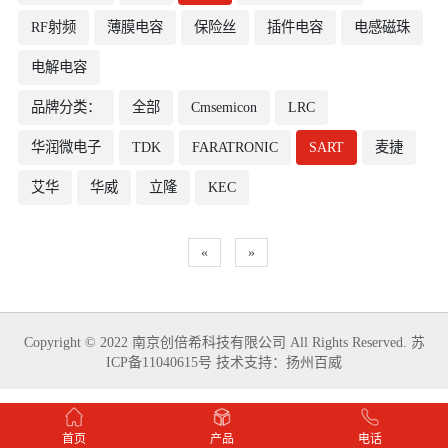
RF射频
薄膜电容
保险丝
插件电容
电感磁珠
电解电容
品牌分类：
全部
Cmsemicon
LRC
华润微电子
TDK
FARATRONIC
SART
麦捷
艾华
华威
立隆
KEC
«
»
Copyright © 2022 南京创倍希科技有限公司 All Rights Reserved.
苏
ICP备11040615号
技术支持：
扬州百威
首页
产品
电话