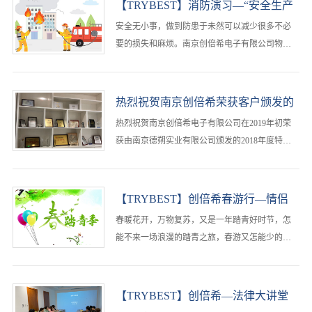
【TRYBEST】消防演习—“安全生产
月”
安全无小事，做到防患于未然可以减少很多不必
要的损失和麻烦。南京创倍希电子有限公司物流
部的同事积极响应园区的号召，参加园区组织的
“高新开发区暨科创集团‘安全生产月’活动”。消防
安全小常识夏季高温、天干物···
热烈祝贺南京创倍希荣获客户颁发的
“2018年度特别贡献奖”
热烈祝贺南京创倍希电子有限公司在2019年初荣
获由南京德朔实业有限公司颁发的2018年度特别
贡献奖。感谢南京德朔实业有限公司对我司的认
可与支持。创倍希一直致力于成为最具影响力最
受尊敬的元器件供应商。未来，我们···
【TRYBEST】创倍希春游行—情侣
园烧烤
春暖花开，万物复苏，又是一年踏青好时节，怎
能不来一场浪漫的踏青之旅，春游又怎能少的了
美食，踏青＆美食两不误，南京创倍希的小伙伴
们在结束一周繁忙的工作之余，行政部的同事周
末组织了一场温馨愉快的情侣园烧烤···
【TRYBEST】创倍希—法律大讲堂